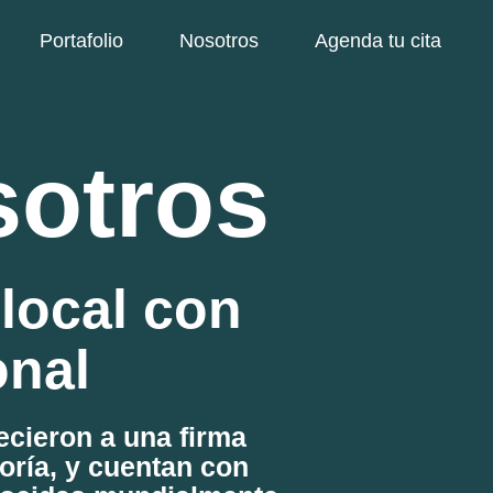
Portafolio
Nosotros
Agenda tu cita
sotros
local con
onal
ecieron a una firma
toría, y cuentan con