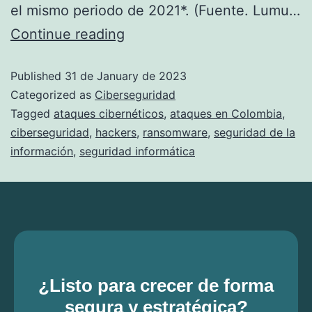
el mismo periodo de 2021*. (Fuente. Lumu…
Continue reading
Published
31 de January de 2023
Categorized as
Ciberseguridad
Tagged
ataques cibernéticos
,
ataques en Colombia
,
ciberseguridad
,
hackers
,
ransomware
,
seguridad de la
información
,
seguridad informática
¿Listo para crecer de forma
segura y estratégica?